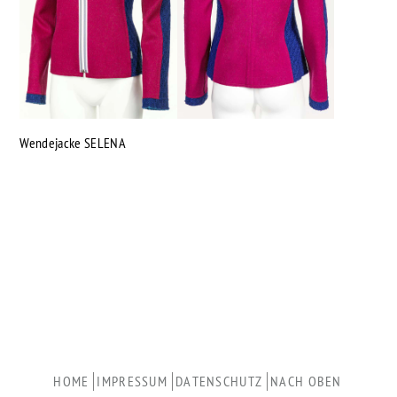
Wendejacke SELENA
H
O
M
E
I
M
P
R
E
S
S
U
M
D
A
T
E
N
S
C
H
U
T
Z
N
A
C
H
O
B
E
N